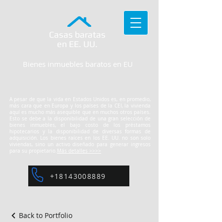
Casas baratas
en EE. UU.
Bienes inmuebles baratos en EU
A pesar de que la vida en Estados Unidos es, en promedio,
más cara que en Europa y los países de la CEI, la vivienda
aquí es mucho más asequible que en muchos otros países.
Esto se debe a la disponibilidad de una gran selección de
bienes inmuebles, el bajo costo de los préstamos
hipotecarios y la disponibilidad de diversas formas de
adquisición. Los bienes raíces en los EE. UU. no son solo
viviendas, sino un activo diseñado para generar ingresos
para su propietario.
Más detalles >>>>
+18143008889
Back to Portfolio