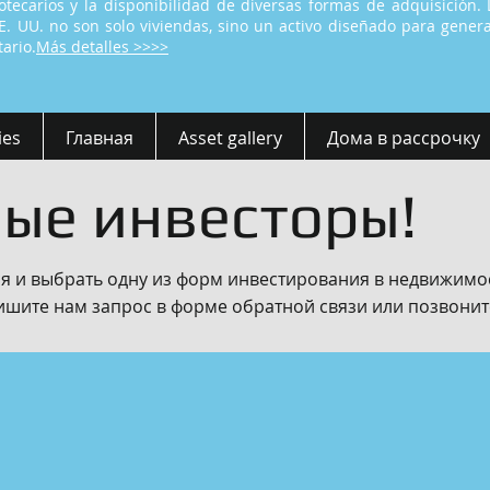
tecarios y la disponibilidad de diversas formas de adquisición. 
EE. UU. no son solo viviendas, sino un activo diseñado para gener
ario.
Más detalles >>>>
ies
Главная
Asset gallery
Дома в рассрочку
ые инвесторы!
я и выбрать одну из форм инвестирования в недвижимо
ите нам запрос в форме обратной связи или позвонит