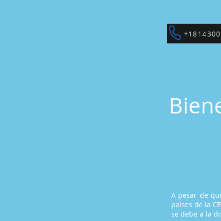
+1814300
Bien
A pesar de que
países de la C
se debe a la d