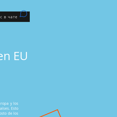
с в чате
en EU
ropa y los
aíses. Esto
osto de los