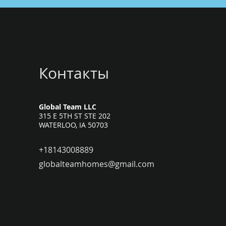
Контакты
Global Team LLC
315 E 5TH ST STE 202
WATERLOO, IA 50703
+18143008889
globalteamhomes@gmail.com