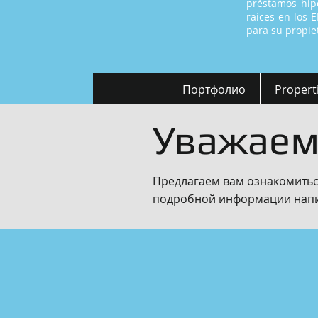
préstamos hipo
raíces en los 
para su propiet
Портфолио
Propert
Уважаем
Предлагаем вам ознакомитьс
подробной информации напиш