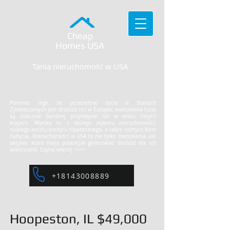
Cheap
Homes
USA
Tania nieruchomość w USA
Pomimo tego, że przeciętnie życie w Stanach
Zjednoczonych jest droższe niż w Europie, mieszkania tutaj
są znacznie bardziej przystępne niż w wielu innych
krajach. Wynika to z dużego wyboru nieruchomości,
niskiego kosztu kredytu hipotecznego, a także różnych form
nabycia. Nieruchomości w USA to nie tylko mieszkania, ale
aktywa, które mają potencjał generować dochód dla ich
właściciela. Czytaj więcej >>>>
+18143008889
Hoopeston, IL $49,000