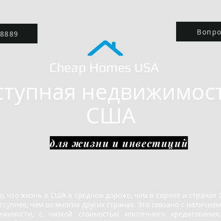
Вопро
8889
Cheap Homes
USA
ступная недвижимост
США
для жизни и инвестиций
о, что жизнь в США в среднем дороже, чем в Европе и странах 
оступнее, чем во многих других странах. Это связано с наличие
ижимости, с низкой стоимостью ипотечного кредитования