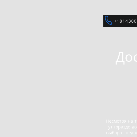
+1814300
До
Несмотря на т
тут гораздо д
выбора недв