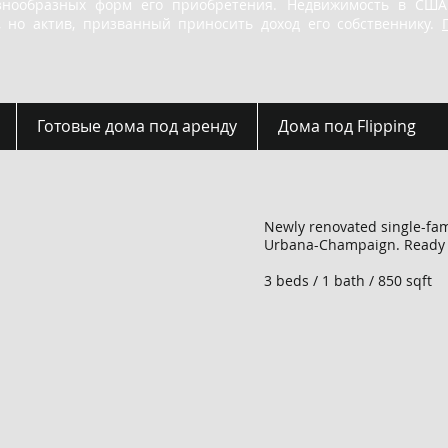
знообразных форм его приобретения. Недвижимость в США
, но актив, призванный приносить доход его собственнику.
Готовые дома под аренду
Дома под Flipping
Newly renovated single-fam
Urbana-Champaign. Ready t
3 beds / 1 bath / 850 sqft