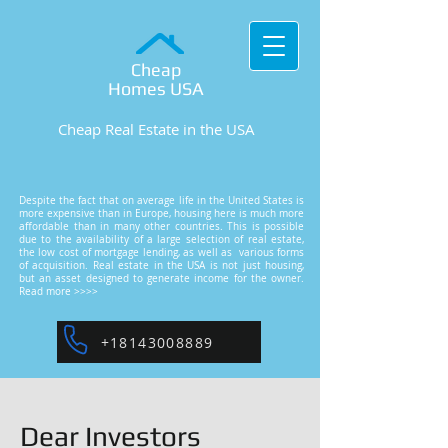
Cheap
Homes
USA
Cheap Real Estate in the USA
Despite the fact that on average life in the United States is
more expensive than in Europe, housing here is much more
affordable than in many other countries. This is possible
due to the availability of a large selection of real estate,
the low cost of mortgage lending, as well as various forms
of acquisition. Real estate in the USA is not just housing,
but an asset designed to generate income for the owner.
Read more >>>>
+18143008889
Dear Investors