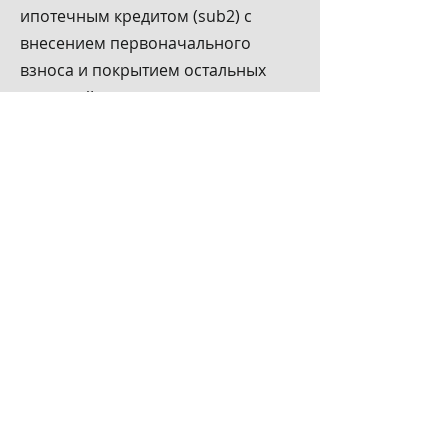
ипотечным кредитом (sub2) c
внесением первоначального
взноса и покрытием остальных
платежей за счет арендатора.
Контакты
Global Team LLC
315 E 5TH ST STE 202
WATERLOO, IA 50703
+18143008889
globalteamhomes@gmail.com
First Name